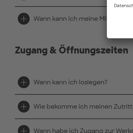
Wann kann ich meine Mitgliedsc
Zugang & Öffnungszeiten
Wann kann ich loslegen?
Wie bekomme ich meinen Zutritt 
Wann habe ich Zugang zur Werks