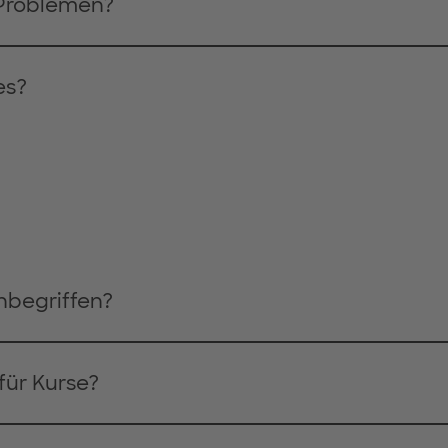
 Problemen?
es?
inbegriffen?
für Kurse?