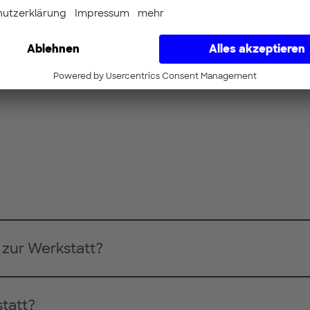
haft kündigen?
zur Werkstatt?
tatt?