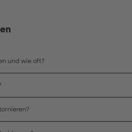
gen
n und wie oft?
?
tornieren?