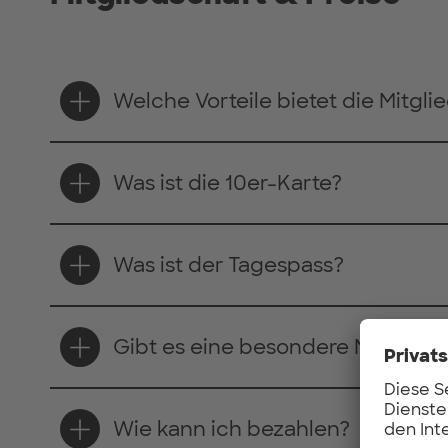
Welche Vorteile bietet die Mitgli
Was ist die 10er-Karte?
Was ist der Tagespass?
Gibt es eine besondere Mitglieds
Wie kann ich bezahlen?