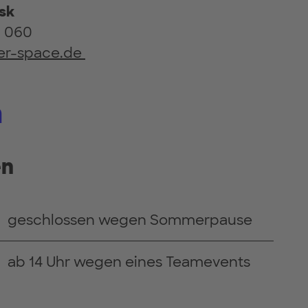
esk
0 060
er-space.de
n
en
geschlossen wegen Sommerpause
ab 14 Uhr wegen eines Teamevents