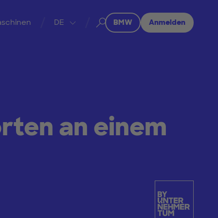
Suchen
(öffnet in neuem T
schinen
DE
BMW
Anmelden
Sprache wechseln / Switch language:
rten an einem