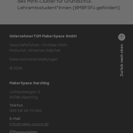
des Minti-Cluster für Grundschul-
Lehramtsstudent*innen (BMBFSFJ-gefördert)
UnternehmerTUM MakerSpace GmbH
Geschäftsführer: Christian Mohr
Zurück nach oben
Prokurist: Johannes Walcher
Datenschutzeinstellungen
© 2026
MakerSpace Garching
Lichtenbergstr. 6
85748 Garching
Telefon
089 541 98 70 060
E-Mail
info@maker-space.de
Öffnungszeiten