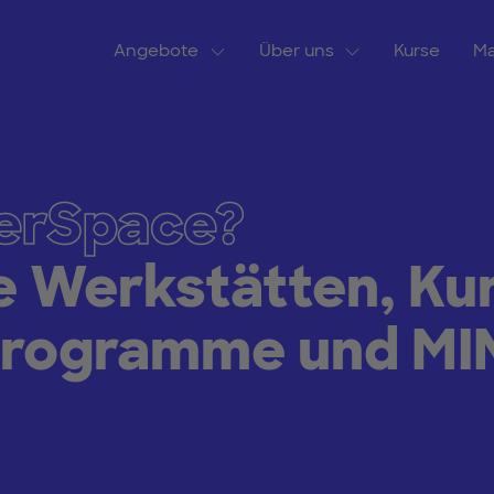
Angebote
Über uns
Kurse
Ma
kerSpace?
 Werkstätten, Ku
ogramme und MINT