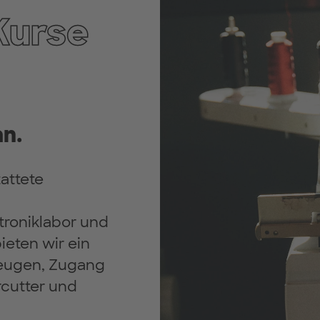
Kurse
n.
attete
troniklabor und
eten wir ein
zeugen, Zugang
rcutter und