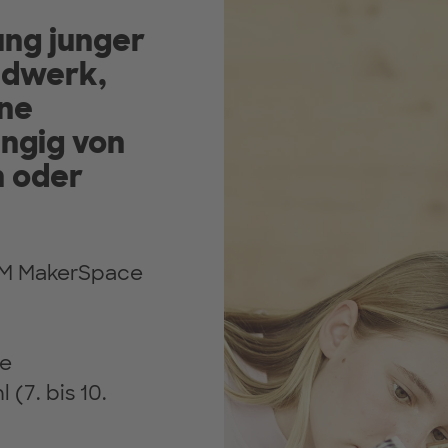
ung junger
ndwerk,
ne
ngig von
n oder
UM MakerSpace
ie
(7. bis 10.