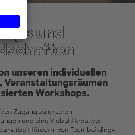
hops und
edschaften
von unseren individuellen
, Veranstaltungsräumen
isierten Workshops.
siven Zugang zu unseren
ungen und eine Vielzahl kreativer
eamarbeit fördern. Von Teambuilding-