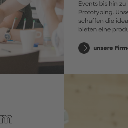
Events bis hin z
Prototyping. Uns
schaffen die ide
bieten eine prod
unsere Fir
mm