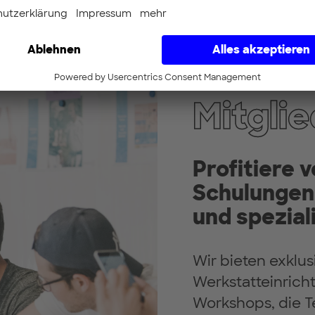
Works
Mitgli
Profitiere 
Schulungen
und spezial
Wir bieten exklu
Werkstatteinricht
Workshops, die T