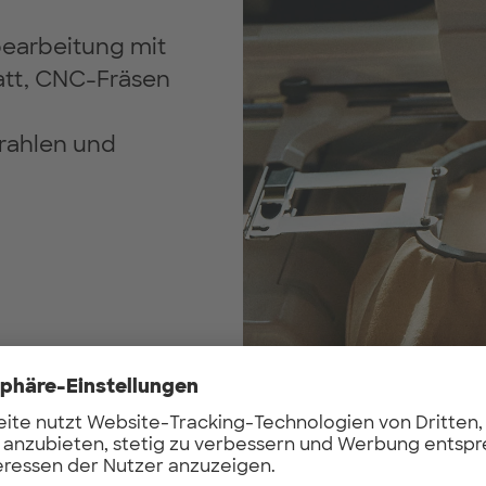
lbearbeitung mit
att, CNC-Fräsen
rahlen und