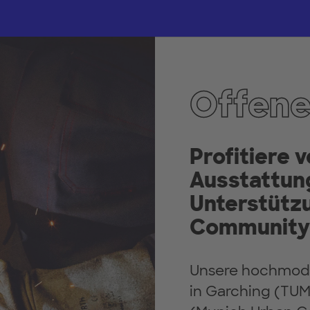
Offene
Profitiere 
Ausstattun
Unterstütz
Community 
Unsere hochmode
in Garching (TU