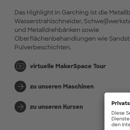
Das Highlight in Garching ist die Metal
Wasserstrahlschneider, Schweißwerkst
und Metalldrehbänken sowie
Oberflächenbehandlungen wie Sandst
Pulverbeschichten.
virtuelle MakerSpace Tour
zu unseren Maschinen
zu unseren Kursen