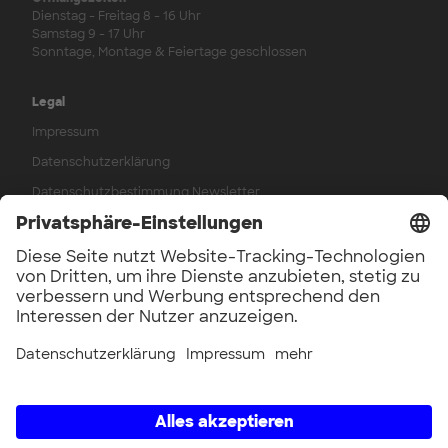
Dienstag - Freitag 8 - 16 Uhr
Samstag 9 - 17 Uhr
Sonntage, Montage & Feiertage geschlossen
Legal
Impressum
Datenschutzerklärung
Datenschutzbestimmung Newsletter
AGB
Widerrufsbelehrung
Werkstattordnung
Hausordnung
Verträge kündigen
Zahlungsarten