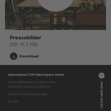
Pressebilder
ZIP, 11,7 MB
Download
UnternehmerTUM MakerSpace GmbH
Geschäftsführer: Christian Mohr
Zurück nach oben
Prokurist: Johannes Walcher
Datenschutzeinstellungen
© 2026