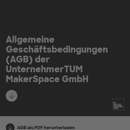
Zum Hauptinhalt springen
Allgemeine
Geschäftsbedingungen
(AGB) der
UnternehmerTUM
MakerSpace GmbH
Mehr erfahren
AGB als PDF herunterladen