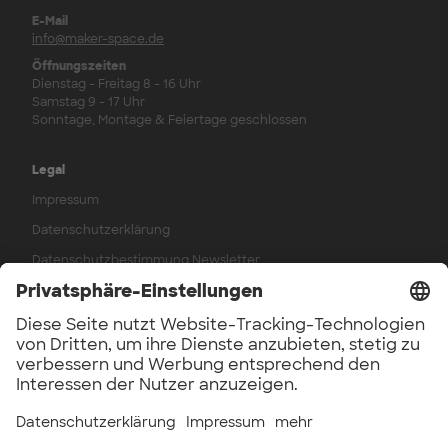
E-Mail
info@maker-space.de
Öffnungszeiten
Dienstag - Freitag 8 - 16 Uhr
Samstag 9 - 17 Uhr
Sonntage, Montage & Feiertage geschlossen
Legal
Impressum
Datenschutzerklärung
Datenschutzbestimmung Newsletter
AGB
Widerrufsbelehrung
Werkstattordnung
Hausordnung
Verträge kündigen