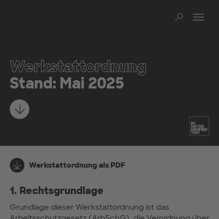
Zum Hauptinhalt springen
Na
Such
Werkstattordnung
Stand: Mai 2025
Mehr erfahren
Werkstattordnung als PDF
1. Rechtsgrundlage
Grundlage dieser Werkstattordnung ist das
Arbeitsschutzgesetz (ArbSchG), die Verordnung über