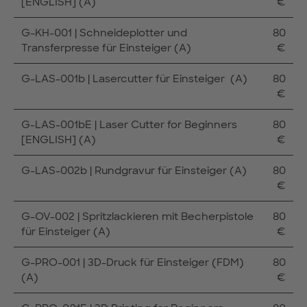
[ENGLISH] (A)
€
G-KH-001 | Schneideplotter und
80
Transferpresse für Einsteiger (A)
€
G-LAS-001b | Lasercutter für Einsteiger (A)
80
€
G-LAS-001bE | Laser Cutter for Beginners
80
[ENGLISH] (A)
€
G-LAS-002b | Rundgravur für Einsteiger (A)
80
€
G-OV-002 | Spritzlackieren mit Becherpistole
80
für Einsteiger (A)
€
G-PRO-001 | 3D-Druck für Einsteiger (FDM)
80
(A)
€