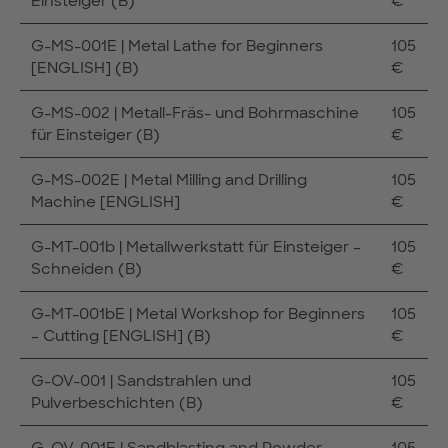
Einsteiger (B)
€
G-MS-001E | Metal Lathe for Beginners
105
[ENGLISH] (B)
€
G-MS-002 | Metall-Fräs- und Bohrmaschine
105
für Einsteiger (B)
€
G-MS-002E | Metal Milling and Drilling
105
Machine [ENGLISH]
€
G-MT-001b | Metallwerkstatt für Einsteiger –
105
Schneiden (B)
€
G-MT-001bE | Metal Workshop for Beginners
105
– Cutting [ENGLISH] (B)
€
G-OV-001 | Sandstrahlen und
105
Pulverbeschichten (B)
€