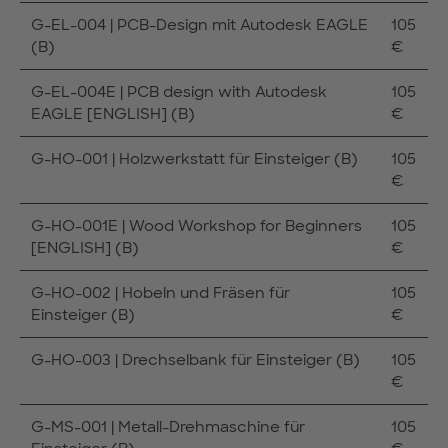
G-EL-004 | PCB-Design mit Autodesk EAGLE
105
(B)
€
G-EL-004E | PCB design with Autodesk
105
EAGLE [ENGLISH] (B)
€
G-HO-001 | Holzwerkstatt für Einsteiger (B)
105
€
G-HO-001E | Wood Workshop for Beginners
105
[ENGLISH] (B)
€
G-HO-002 | Hobeln und Fräsen für
105
Einsteiger (B)
€
G-HO-003 | Drechselbank für Einsteiger (B)
105
€
G-MS-001 | Metall-Drehmaschine für
105