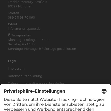
Freddie-Mercury-Straße 5
80797 München
Telefon
089 541 98 70 060
E-Mail
info@maker-space.de
Öffnungszeiten
Dienstag - Freitag 8 - 16 Uhr
Samstag 9 - 17 Uhr
Sonntage, Montage & Feiertage geschlossen
Legal
Impressum
Datenschutzerklärung
Datenschutzbestimmung Newsletter
AGB
Widerrufsbelehrung
Werkstattordnung