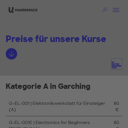
Zum Hauptinhalt springen
Na
Such
Preise für unsere Kurse
Mehr erfahren
Kategorie A in Garching
G-EL-001 | Elektronikwerkstatt für Einsteiger
80
(A)
€
G-EL-001E | Electronics for Beginners
80