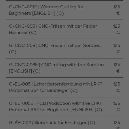
G-CNC-001E | Waterjet Cutting for
125
Beginners [ENGLISH] (C)
€
G-CNC-005 | CNC-Fräsen mit der Felder
125
Hammer (C)
€
G-CNC-008 | CNC-Fräsen mit der Sorotec
125
(C)
€
G-CNC-008E | CNC milling with the Sorotec
125
[ENGLISH] (C)
€
G-EL-005 | Leiterplattenfertigung mit LPKF
125
Protomat S64 für Einsteiger (C)
€
G-EL-005E | PCB Production with the LPKF
125
Protomat S64 for Beginners [ENGLISH] (C)
€
G-KH-002 | Siebdruck für Einsteiger (C)
125
€