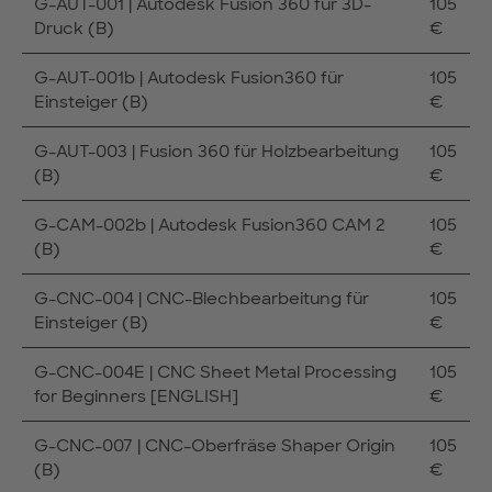
G-AUT-001 | Autodesk Fusion 360 für 3D-
105
Druck (B)
€
G-AUT-001b | Autodesk Fusion360 für
105
Einsteiger (B)
€
G-AUT-003 | Fusion 360 für Holzbearbeitung
105
(B)
€
G-CAM-002b | Autodesk Fusion360 CAM 2
105
(B)
€
G-CNC-004 | CNC-Blechbearbeitung für
105
Einsteiger (B)
€
G-CNC-004E | CNC Sheet Metal Processing
105
for Beginners [ENGLISH]
€
G-CNC-007 | CNC-Oberfräse Shaper Origin
105
(B)
€