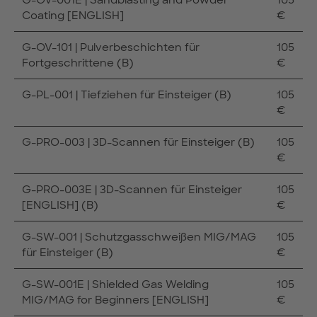
G-OV-001E | Sandblasting and Powder
105
Coating [ENGLISH]
€
G-OV-101 | Pulverbeschichten für
105
Fortgeschrittene (B)
€
G-PL-001 | Tiefziehen für Einsteiger (B)
105
€
G-PRO-003 | 3D-Scannen für Einsteiger (B)
105
€
G-PRO-003E | 3D-Scannen für Einsteiger
105
[ENGLISH] (B)
€
G-SW-001 | Schutzgasschweißen MIG/MAG
105
für Einsteiger (B)
€
G-SW-001E | Shielded Gas Welding
105
MIG/MAG for Beginners [ENGLISH]
€