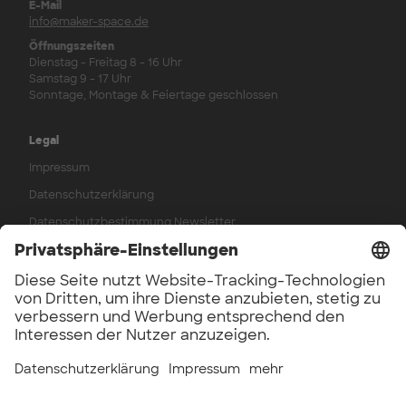
E-Mail
info@maker-space.de
Öffnungszeiten
Dienstag - Freitag 8 - 16 Uhr
Samstag 9 - 17 Uhr
Sonntage, Montage & Feiertage geschlossen
Legal
Impressum
Datenschutzerklärung
Datenschutzbestimmung Newsletter
AGB
Widerrufsbelehrung
Werkstattordnung
Hausordnung
Verträge kündigen