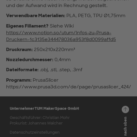
und der Aufwand wird in Rechnung gestellt.
Verwendbare Materialien:
PLA, PETG, TPU Ø1,75mm
Eigenes Fillament?
Siehe Wiki
https://www.notion.so/utum/Infos-zu-Prusa-
Druckern-1c3135e344478036a953f8d0099affd5
Druckraum:
250x210x220mm³
Nozzledurchmesser
:
0,4mm
Dateiformate:
.obj, .stl, .step, .3mf
Programm:
PrusaSlicer
https://www.prusa3d.com/de/page/prusaslicer_424/
UnternehmerTUM MakerSpace GmbH
Geschäftsführer: Christian Mohr
Zurück nach oben
Prokurist: Johannes Walcher
Datenschutzeinstellungen