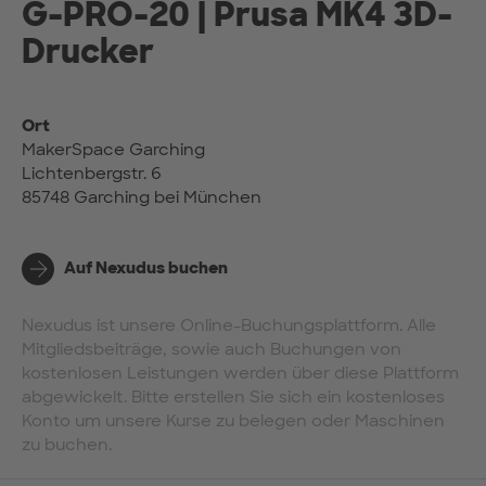
G-PRO-20 | Prusa MK4 3D-
Drucker
Ort
MakerSpace Garching
Lichtenbergstr. 6
85748 Garching bei München
Auf Nexudus buchen
Nexudus ist unsere Online-Buchungsplattform. Alle
Mitgliedsbeiträge, sowie auch Buchungen von
kostenlosen Leistungen werden über diese Plattform
abgewickelt. Bitte erstellen Sie sich ein kostenloses
Konto um unsere Kurse zu belegen oder Maschinen
zu buchen.