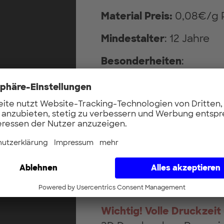
Material Preis:
0,08€/g 
Mindestalter
: 12 Jahre
Besonderheiten
:
- Darf auch in Kombinat
werden
- Der Druck muss innerh
Nacht laufen
- Abholung nur innerhal
Kurs-Voraussetzung:
PRO-001 | 3D-Drucker fü
(FDM) [English] [A]
Wichtig!
Volle Druckzeit