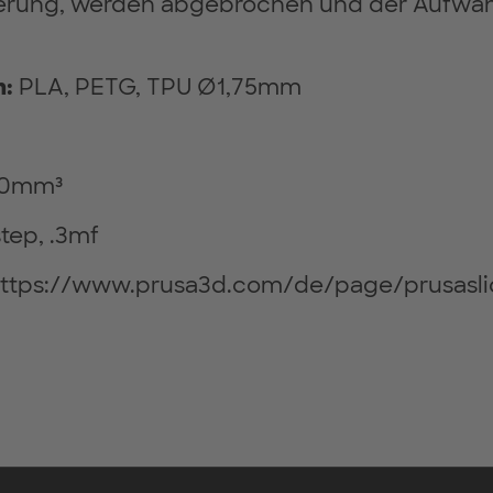
ierung, werden abgebrochen und der Aufwan
n:
PLA, PETG, TPU Ø1,75mm
20mm³
.step, .3mf
https://www.prusa3d.com/de/page/prusasli