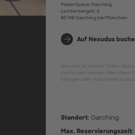
MakerSpace Garching
Lichtenbergstr. 6
85748 Garching bei München
Auf Nexudus buch
Nexudus ist unsere Online-Buchu
Leistungen werden über diese Pl
belegen oder Maschinen zu buc
Standort
: Garching
Max. Reservierungszeit