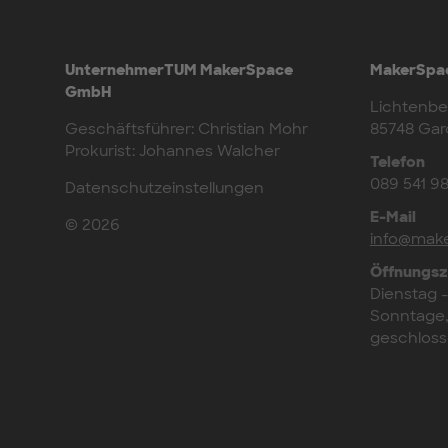
UnternehmerTUM MakerSpace
MakerSpac
GmbH
Lichtenber
Geschäftsführer: Christian Mohr
85748 Gar
Prokurist: Johannes Walcher
Telefon
089 541 9
Datenschutzeinstellungen
E-Mail
© 2026
info@make
Öffnungsz
Dienstag 
Sonntage,
geschlos