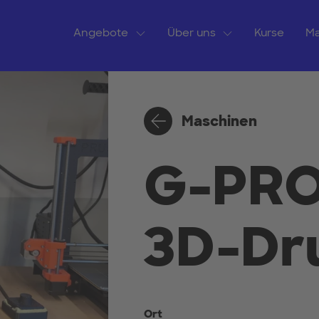
Angebote
Über uns
Kurse
Ma
Maschinen
G-PRO
3D-Dr
Ort