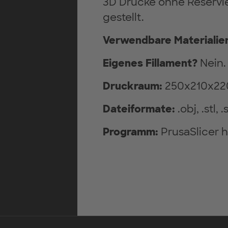
3D Drucke ohne Reserv
gestellt.
Verwendbare Materialie
Eigenes Fillament?
Nein.
Druckraum:
250x210x2
Dateiformate:
.obj, .stl, 
Programm:
PrusaSlicer 