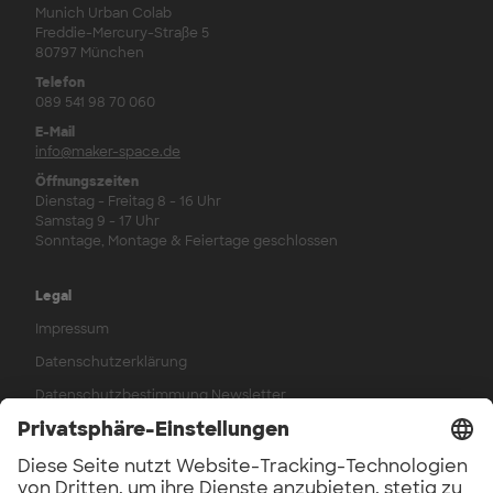
Munich Urban Colab
Freddie-Mercury-Straße 5
80797 München
Telefon
089 541 98 70 060
E-Mail
info@maker-space.de
Öffnungszeiten
Dienstag - Freitag 8 - 16 Uhr
Samstag 9 - 17 Uhr
Sonntage, Montage & Feiertage geschlossen
Legal
Impressum
Datenschutzerklärung
Datenschutzbestimmung Newsletter
AGB
Widerrufsbelehrung